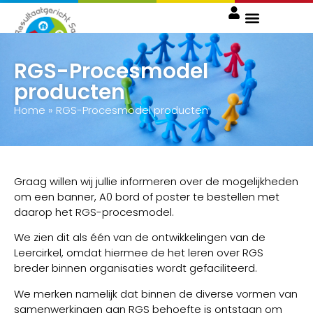
RGS Procesmodel bestellen
RGS-Procesmodel
producten
Home
»
RGS-Procesmodel producten
Graag willen wij jullie informeren over de mogelijkheden
om een banner, A0 bord of poster te bestellen met
daarop het RGS-procesmodel.
We zien dit als één van de ontwikkelingen van de
Leercirkel, omdat hiermee de het leren over RGS
breder binnen organisaties wordt gefaciliteerd.
We merken namelijk dat binnen de diverse vormen van
samenwerkingen aan RGS behoefte is ontstaan om