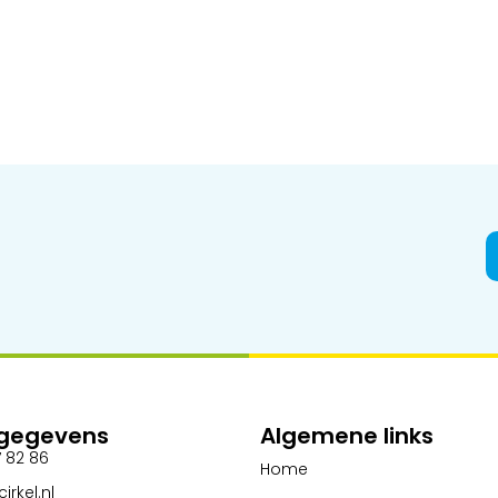
gegevens
Algemene links
 82 86
Home
irkel.nl