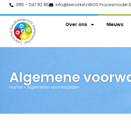
085 – 047 82 86
info@leercirkel.nl
RGS Procesmodel b
Over ons
Nieuws
Algemene voorw
Home
»
Algemene voorwaarden